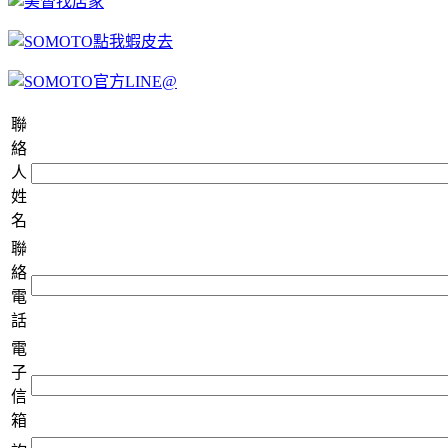
聯
絡
人
姓
名
聯
絡
電
話
電
子
信
箱