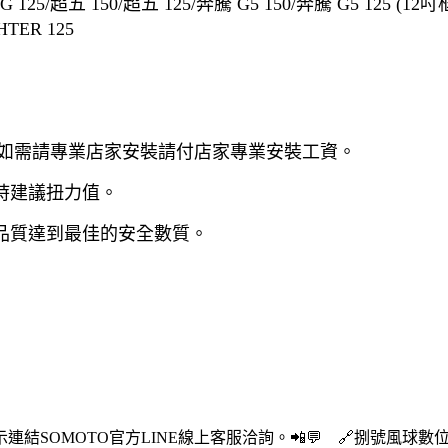
25/超五 150/超五 125/奔騰 G5 150/奔騰 G5 125 (12吋框) 
TER 125
，如需請專業店家安裝請付店家專業安裝工資。
時建議扭力值。
品質達到最佳的安全數質。
結SOMOTO官方LINE線上客服洽詢。📲💬 🔗捌號風球數