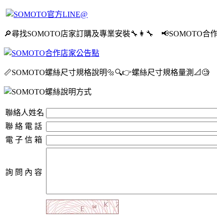
🔎尋找SOMOTO店家訂購及專業安裝🔧👩‍🔧 📢SOMOTO合
📏SOMOTO螺絲尺寸規格說明🔩🔍👉螺絲尺寸規格量測📐🧐
聯絡人姓名
聯 絡 電 話
電 子 信 箱
詢 問 內 容