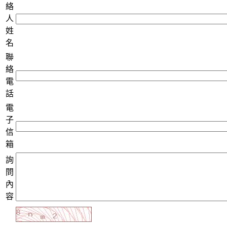
絡
人
姓
名
聯
絡
電
話
電
子
信
箱
詢
問
內
容