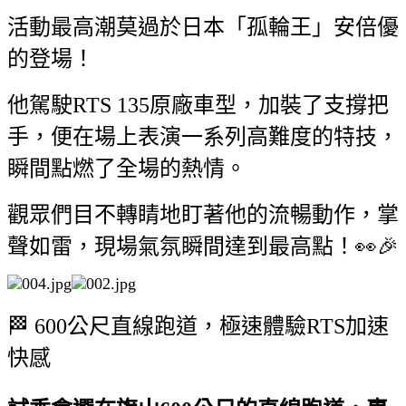
活動最高潮莫過於日本「孤輪王」安倍優
的登場！
他駕駛RTS 135原廠車型，加裝了支撐把
手，便在場上表演一系列高難度的特技，
瞬間點燃了全場的熱情。
觀眾們目不轉睛地盯著他的流暢動作，掌
聲如雷，現場氣氛瞬間達到最高點！👀🎉
🏁 600公尺直線跑道，極速體驗RTS加速
快感