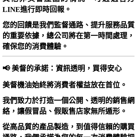
LINE進行即時回報。
您的回饋是我們監督通路、提升服務品質
的重要依據，總公司將在第一時間處理，
確保您的消費體驗。
📢 美督的承諾：資訊透明，買得安心
美督機油始終將消費者權益放在首位。
我們致力於打造一個公開、透明的銷售網
絡，讓假冒品、假販售店家無所遁形。
從高品質的產品製造，到值得信賴的購買