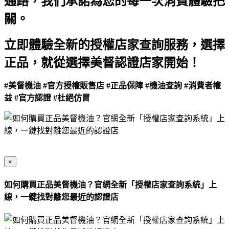
通路，我們承諾為您的每一次消費體驗把
關。
立即體驗全新的授權店家查詢服務，選擇
正品，就從選擇美督認證店家開始！
#美督機油 #官方授權販售店 #正品保障 #機油查詢 #消費者權
益 #官方認證 #杜絕仿冒
×
如何購買正品美督機油？官網全新「授權店家查詢系統」上
線，一鍵找對離您最近的認證店