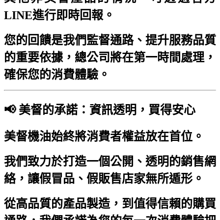
LINE進行即時回報。
您的回饋是我們監督通路、提升服務品質
的重要依據，總公司將在第一時間處理，
確保您的消費體驗。
📢 美督的承諾：資訊透明，買得安心
美督機油始終將消費者權益放在首位。
我們致力於打造一個公開、透明的銷售網
絡，讓假冒品、假販售店家無所遁形。
從高品質的產品製造，到值得信賴的購買