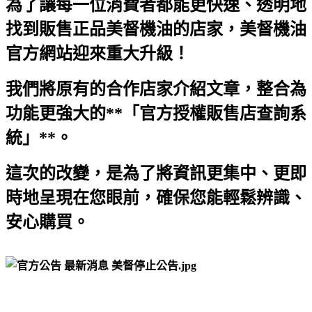
為了讓每一位消費者都能更快速、透明地
找到販售正品美督機油的店家，美督機油
官方網站迎來重大升級！
我們將原有的合作店家介紹文章，整合為
功能更強大的**「官方授權販售店查詢系
統」**。
這次的改變，是為了將資訊更集中、更即
時地呈現在您眼前，確保您能輕鬆辨識、
安心購買。