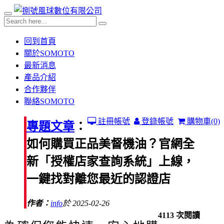
回到首頁
關於SOMOTO
最新消息
產品介紹
合作夥伴
聯絡SOMOTO
註冊帳號
登錄帳號
購物車
(0)
專題文章
：
如何購買正品美督機油？官網全
新「授權店家查詢系統」上線，
一鍵找對離您最近的認證店
作者：
info
於 2025-02-26
4113 次閱讀