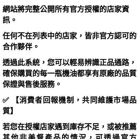
網站將完整公開所有官方授權的店家資
訊。
任何不在列表中的店家，皆非官方認可的
合作夥伴。
透過此系統，您可以輕易辨識正品通路，
確保購買的每一瓶機油都享有原廠的品質
保證與售後服務。
✅ 【消費者回報機制，共同維護市場品
質】
若您在授權店家遇到庫存不足，或被推薦
其他非美督產品的情況，可透過官方