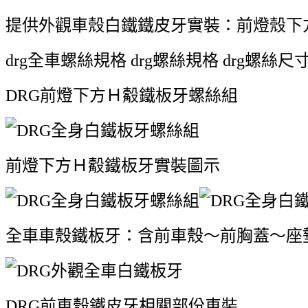
提供外觀車殼白鐵鐵皮牙實裝：前燈殼下
drg全車螺絲規格 drg螺絲規格 drg螺絲尺
DRG前燈下方Ｈ觳鐵板牙螺絲組
前燈下方Ｈ觳鐵板牙實裝圖示
全車車殼鐵板牙：含前車殼～前胸蓋～座
DRG前車殼鐵皮牙相關部份車裝