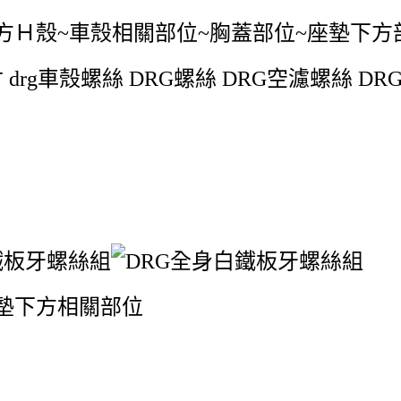
方Ｈ殼~車殼相關部位~胸蓋部位~座墊下方
寸 drg車殼螺絲 DRG螺絲 DRG空濾螺絲 
墊下方相關部位