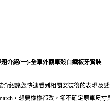
專題介紹(一)-全車外觀車殼白鐵板牙實裝
板牙實裝介紹讓您快速看到相關安裝後的表現及
atch，想要樣樣都改，卻不確定原車尺寸