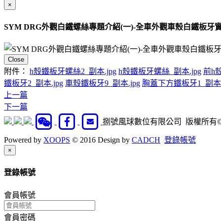
×
SYM DRG外觀白鐵螺絲專題介紹(一)-全車外觀車殼白鐵板牙
Close
附件：
h殼鐵板牙螺絲2_副本.jpg
h殼鐵板牙螺絲_副本.jpg
前h殼
鐵板牙2_副本.jpg
車殼鐵板牙9_副本.jpg
胸蓋下方鐵板牙1_副本.j
上一篇
下一篇
捌號風球數位有限公司 版權所有©201
Powered by
XOOPS
© 2016 Design by
CADCH
登錄帳號
Close
×
登錄帳號
會員帳號
會員密碼