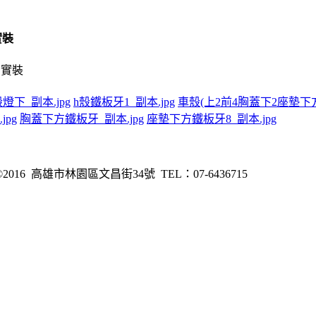
實裝
燈下_副本.jpg
h殼鐵板牙1_副本.jpg
車殼(上2前4胸蓋下2座墊下方6
pg
胸蓋下方鐵板牙_副本.jpg
座墊下方鐵板牙8_副本.jpg
6 高雄市林園區文昌街34號 TEL：07-6436715