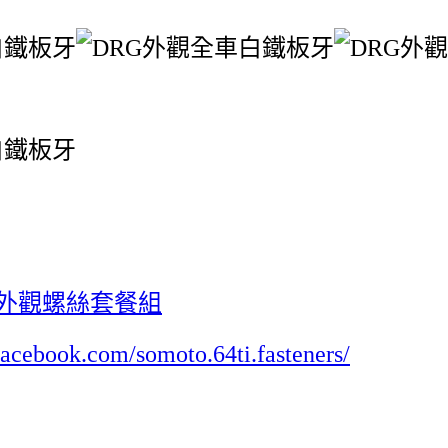
G外觀螺絲套餐組
facebook.com/somoto.64ti.fasteners/