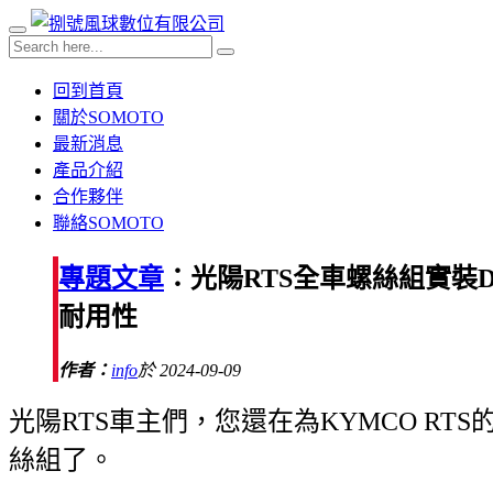
回到首頁
關於SOMOTO
最新消息
產品介紹
合作夥伴
聯絡SOMOTO
專題文章
：光陽RTS全車螺絲組實裝
耐用性
作者：
info
於 2024-09-09
光陽RTS車主們，您還在為KYMCO 
絲組了。