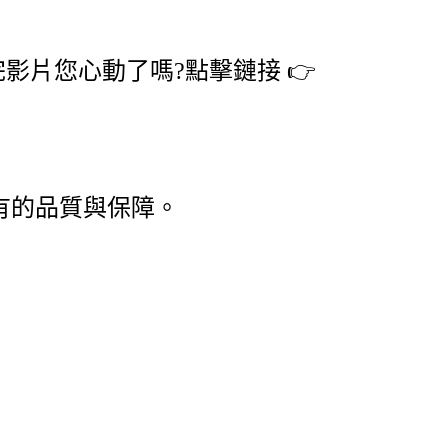
片您心動了嗎?點擊鏈接 👉
應有的品質與保障。